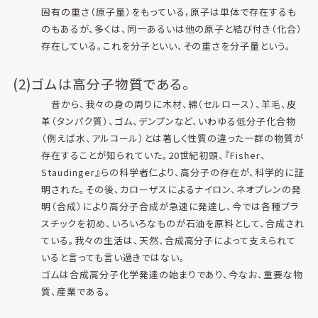
固有の重さ（原子量）をもっている，原子は単体で存在するも
のもあるが、多くは、同一あるいは他の原子と結び付き（化合）
存在している。これを分子といい、その重さを分子量という。
(2)ゴムは高分子物質である。
昔から、我々の身の周りに木材、綿（セルロース）、羊毛、皮
革（タンパク質）、ゴム、デンプンなど、いわゆる低分子化合物
（例えば水、アルコール）とは著しく性質の違った一群の物質が
存在することが知られていた。20世紀初頭、『Fisher、
Staudinger』らの科学者仁より、高分子の存在が、科学的に証
明された。その後、カローザスによるナイロン、ネオプレンの発
明（合成）により高分子合成が急速に発達し、今では各種プラ
スチックを初め、いろいろなものが石油を原料として、合成され
ている。我々の生活は、天然、合成高分子によって支えられて
いると言っても言い過きではない。
ゴムは合成高分子化学発達の始まりであり、今なお、重要な物
質、産業である。