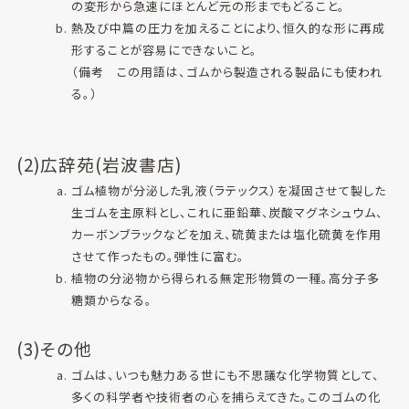
の変形から急速にほとんど元の形までもどること。
熱及び中篇の圧力を加えることにより、恒久的な形に再成
形することが容易にできないこと。
（備考 この用語は、ゴムから製造される製品にも使われ
る。）
(2)広辞苑(岩波書店)
ゴム植物が分泌した乳液（ラテックス）を凝固させて製した
生ゴムを主原料とし、これに亜鉛華、炭酸マグネシュウム、
カーボンブラックなどを加え、硫黄または塩化硫黄を作用
させて作ったもの。弾性に富む。
植物の分泌物から得られる無定形物質の一種。高分子多
糖類からなる。
(3)その他
ゴムは、いつも魅力ある世にも不思議な化学物質として、
多くの科学者や技術者の心を捕らえてきた。このゴムの化